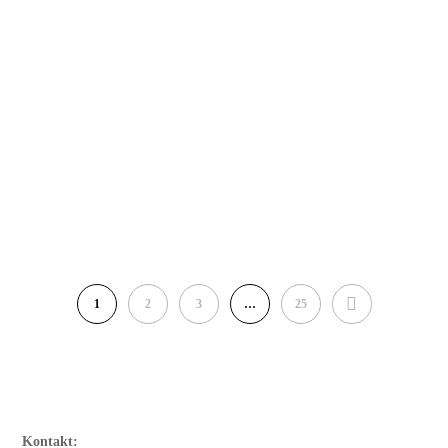
öffentlichen Rechts (UpJ), hat heute am
Sonntag, 17. Mai 2026 in ihrer
ordentlichen Mitgliederversammlung
anlässlich der 27. Jahrestagung in Prag,
Tschechien turnusmäßig…
WEITERLESEN
NEXT
1
2
3
…
25
Kontakt: