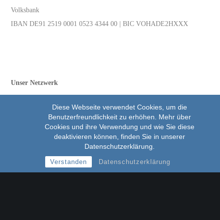
Volksbank
IBAN DE91 2519 0001 0523 4344 00 | BIC VOHADE2HXXX
Unser Netzwerk
Diese Webseite verwendet Cookies, um die
Benutzerfreundlichkeit zu erhöhen. Mehr über
Cookies und ihre Verwendung und wie Sie diese
deaktivieren können, finden Sie in unserer
Datenschutzerklärung.
.
Verstanden
Datenschutzerklärung
Alle Rechte 2026 Union Progressiver Juden