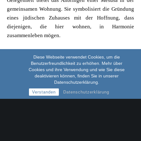
Gelegenheit bietet das Anbringen einer Mesusa in der
gemeinsamen Wohnung. Sie symbolisiert die Gründung
eines jüdischen Zuhauses mit der Hoffnung, dass
diejenigen, die hier wohnen, in Harmonie
zusammenleben mögen.
Zurück zur
Übersicht
Diese Webseite verwendet Cookies, um die
Benutzerfreundlichkeit zu erhöhen. Mehr über
Cookies und ihre Verwendung und wie Sie diese
deaktivieren können, finden Sie in unserer
Datenschutzerklärung.
Kontakt:
Verstanden
Datenschutzerklärung
UNION PROGRESSIVER JUDEN
IN DEUTSCHLAND K.d.ö.R.
Westerfeldstraße 14 | 33611 Bielefeld
Fon:
0521 / 30 431 84
| Fax 0521 / 30 431 86